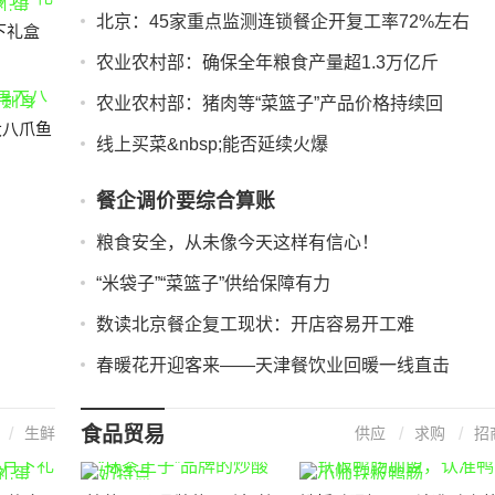
北京：45家重点监测连锁餐企开复工率72%左右
下礼盒
农业农村部：确保全年粮食产量超1.3万亿斤
农业农村部：猪肉等“菜篮子”产品价格持续回
大八爪鱼
线上买菜&nbsp;能否延续火爆
餐企调价要综合算账
粮食安全，从未像今天这样有信心！
“米袋子”“菜篮子”供给保障有力
数读北京餐企复工现状：开店容易开工难
春暖花开迎客来――天津餐饮业回暖一线直击
食品贸易
生鲜
供应
求购
招