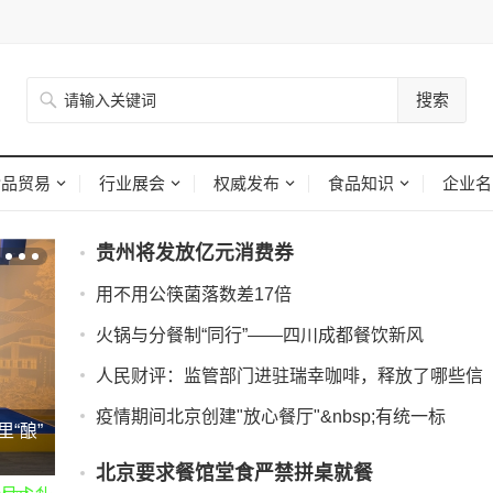
搜索
食品贸易
行业展会
权威发布
食品知识
企业名
贵州将发放亿元消费券
用不用公筷菌落数差17倍
火锅与分餐制“同行”――四川成都餐饮新风
人民财评：监管部门进驻瑞幸咖啡，释放了哪些信
疫情期间北京创建"放心餐厅"&nbsp;有统一标
“酿”
北京要求餐馆堂食严禁拼桌就餐