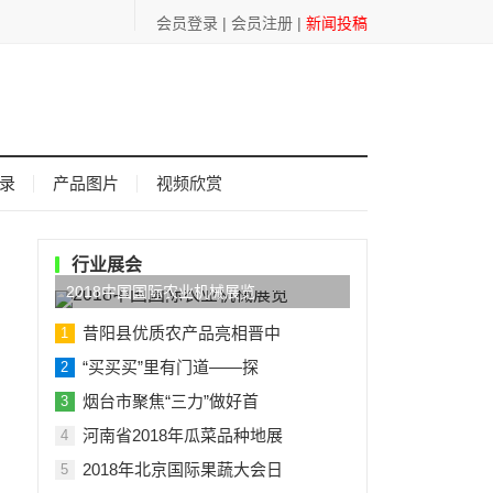
会员登录
|
会员注册
|
新闻投稿
录
产品图片
视频欣赏
行业展会
2018中国国际农业机械展览
昔阳县优质农产品亮相晋中
1
“买买买”里有门道——探
2
烟台市聚焦“三力”做好首
3
河南省2018年瓜菜品种地展
4
2018年北京国际果蔬大会日
5