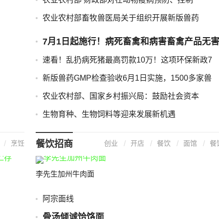
农业农村部畜牧兽医局关于组织开展新版兽药
7月1日起施行！病死畜禽和病害畜禽产品无
化
速看！乱扔病死猪最高罚款10万！这项环保新政7
新版兽药GMP检查验收6月1日实施，1500多家兽
农业农村部、国家乡村振兴局：鼓励社会资本
生物育种、生物饲料等迎来发展新机遇
餐饮招商
烹饪
创业
开店
餐饮
面馆
餐
李先生加州牛肉面
阿宗面线
骨汤倾诚饸饹面