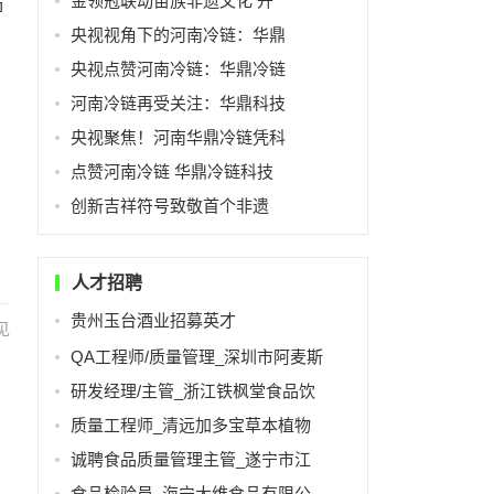
金领冠联动苗族非遗文化 开
帅
央视视角下的河南冷链：华鼎
央视点赞河南冷链：华鼎冷链
河南冷链再受关注：华鼎科技
央视聚焦！河南华鼎冷链凭科
点赞河南冷链 华鼎冷链科技
创新吉祥符号致敬首个非遗
人才招聘
贵州玉台酒业招募英才
见
QA工程师/质量管理_深圳市阿麦斯
研发经理/主管_浙江铁枫堂食品饮
质量工程师_清远加多宝草本植物
诚聘食品质量管理主管_遂宁市江
食品检验员_海宁大维食品有限公