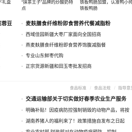
下礼盒
“抹茶王子”品牌的炒酸奶特
铁板鸭肠加盟，认准鸭小
点
铁板鸭肠
莲蓉豆
麦麸膳食纤维粉即食营养代餐减脂粉
黄
西域佳园新疆大枣厂家面向全国招商
然
燕麦麸膳食纤维粉即食营养饱腹减脂餐
豆
专业山东鲜枣代购
装
正宗货源新疆和田玉枣批发招商
食品标准
食品法规
指导意
交通运输部关于切实做好春季农业生产服务
明确补贴！因疫病防控强制销毁的动物产品，将按
湖南养猪人的福利来了！政策措施自发布之日起
农业农村部 财政部对在动物疫病预防、控制