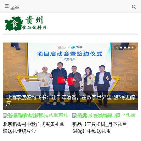
菜单
珍酒李渡签约飞书：让千年酒香，在数字世界里“酿”得更醇
厚
北京稻香村中秋广式蛋黄礼盒
新品【三只松鼠_月下礼盒
装送礼传统豆沙
640g】中秋送礼蛋